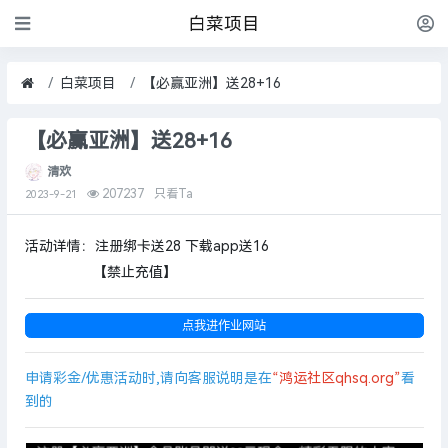
白菜项目
白菜项目
【必赢亚洲】送28+16
【必赢亚洲】送28+16
清欢
207237
只看Ta
2023-9-21
活动详情：注册绑卡送28 下载app送16
【禁止充值】
点我进作业网站
申请彩金/优惠活动时,请向客服说明是在
“鸿运社区qhsq.org”
看
到的