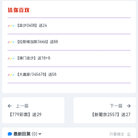
【金沙0408】送24
【拉斯维加斯3666】送88
【澳门金沙】送18+8
【大赢家/345678】送58
上一篇
下一篇
【779彩票】送29
【新葡京2557】送27
最新回复
(
0
)
只看楼主