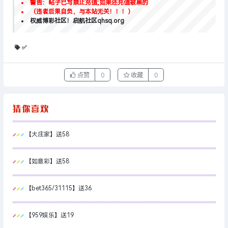
警告：帖子已写禁止充值;如果还充值被黑的
（违者后果自负，与本站无关！！！）
权威博彩社区！启航社区qhsq.org
✅
点赞
0
收藏
0
【大庄家】送58
【如意彩】送58
【bet365/31115】送36
【959娱乐】送19